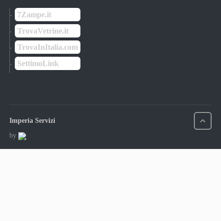
7Zampe.it
TrovaVetrine.it
TrovaInItalia.com
SettimoLink
Imperia Servizi
by