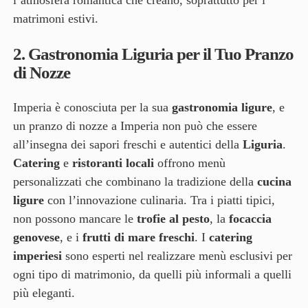
l’atmosfera romantica che creano, soprattutto per i
matrimoni estivi.
2.
Gastronomia Liguria per il Tuo Pranzo
di Nozze
Imperia è conosciuta per la sua
gastronomia ligure
, e
un pranzo di nozze a Imperia non può che essere
all’insegna dei sapori freschi e autentici della
Liguria
.
Catering
e
ristoranti locali
offrono menù
personalizzati che combinano la tradizione della
cucina
ligure
con l’innovazione culinaria. Tra i piatti tipici,
non possono mancare le
trofie al pesto
, la
focaccia
genovese
, e i
frutti di mare freschi
. I
catering
imperiesi
sono esperti nel realizzare menù esclusivi per
ogni tipo di matrimonio, da quelli più informali a quelli
più eleganti.