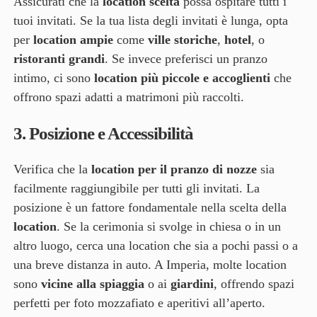
Assicurati che la
location scelta
possa ospitare tutti i
tuoi invitati. Se la tua lista degli invitati è lunga, opta
per
location ampie
come
ville storiche
,
hotel
, o
ristoranti grandi
. Se invece preferisci un pranzo
intimo, ci sono
location più piccole e accoglienti
che
offrono spazi adatti a matrimoni più raccolti.
3.
Posizione e Accessibilità
Verifica che la
location per il pranzo di nozze
sia
facilmente raggiungibile per tutti gli invitati. La
posizione è un fattore fondamentale nella scelta della
location
. Se la cerimonia si svolge in chiesa o in un
altro luogo, cerca una location che sia a pochi passi o a
una breve distanza in auto. A Imperia, molte location
sono
vicine alla spiaggia
o ai
giardini
, offrendo spazi
perfetti per foto mozzafiato e aperitivi all’aperto.