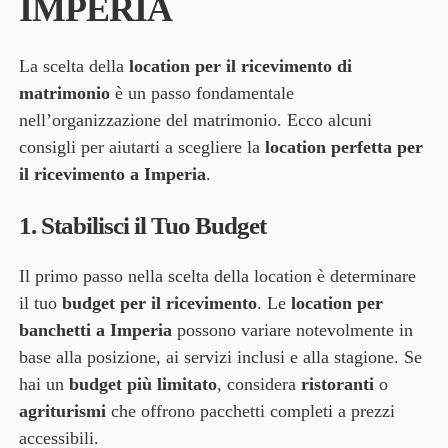
IMPERIA
La scelta della
location per il ricevimento di
matrimonio
è un passo fondamentale
nell’organizzazione del matrimonio. Ecco alcuni
consigli per aiutarti a scegliere la
location perfetta per
il ricevimento a Imperia
.
1.
Stabilisci il Tuo Budget
Il primo passo nella scelta della location è determinare
il tuo
budget per il ricevimento
. Le
location per
banchetti a Imperia
possono variare notevolmente in
base alla posizione, ai servizi inclusi e alla stagione. Se
hai un
budget più limitato
, considera
ristoranti
o
agriturismi
che offrono pacchetti completi a prezzi
accessibili.