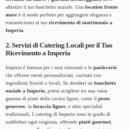
allestire il tuo banchetto nuziale. Una
location fronte
mare
è il modo perfetto per aggiungere eleganza e
romanticismo al tuo
ricevimento di matrimonio a
Imperia
.
2.
Servizi di Catering Locali per il Tuo
Ricevimento a Imperia
Imperia è famosa per i suoi ristoranti e le
pasticcerie
che offrono menù personalizzati, cucinati con
ingredienti freschi e locali. Se desideri un
banchetto
nuziale a Imperia
, potrai scegliere tra una vasta
gamma di piatti della cucina ligure, come il
pesto
genovese
, la
focaccia ligure
, e altre specialità
tradizionali. I catering di Imperia sono in grado di
soddisfare ogni esigenza, offrendo
piatti gourmet
,