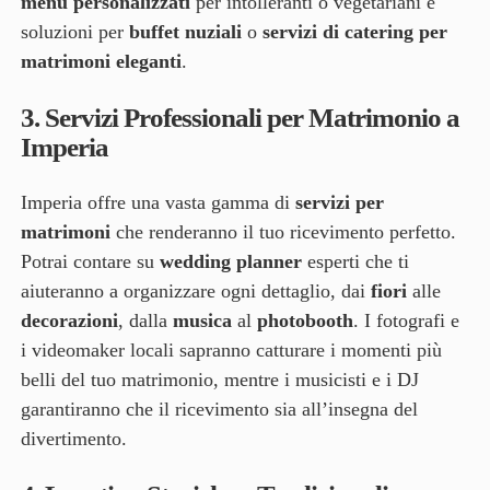
menu personalizzati
per intolleranti o vegetariani e
soluzioni per
buffet nuziali
o
servizi di catering per
matrimoni eleganti
.
3.
Servizi Professionali per Matrimonio a
Imperia
Imperia offre una vasta gamma di
servizi per
matrimoni
che renderanno il tuo ricevimento perfetto.
Potrai contare su
wedding planner
esperti che ti
aiuteranno a organizzare ogni dettaglio, dai
fiori
alle
decorazioni
, dalla
musica
al
photobooth
. I fotografi e
i videomaker locali sapranno catturare i momenti più
belli del tuo matrimonio, mentre i musicisti e i DJ
garantiranno che il ricevimento sia all’insegna del
divertimento.