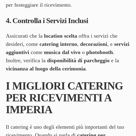
per festeggiare il ricevimento.
4.
Controlla i Servizi Inclusi
Assicurati che la
location scelta
offra i servizi che
desideri, come
catering interno
,
decorazioni
, e
servizi
aggiuntivi
come
musica dal vivo
o
photobooth
.
Inoltre, verifica la
disponibilità di parcheggio
e la
vicinanza al luogo della cerimonia
.
I MIGLIORI CATERING
PER RICEVIMENTI A
IMPERIA
Il catering è uno degli elementi più importanti del tuo
ricevimento. Quando si parla di
catering per