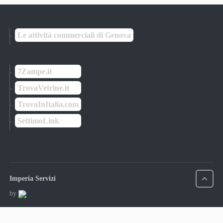
Le attività commerciali di Genova
7Zampe.it
TrovaVetrine.it
TrovaInItalia.com
SettimoLink
Imperia Servizi
by