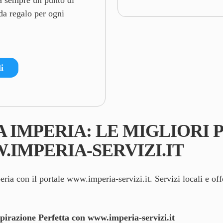
Da sempre un punto di
 da regalo per ogni
i
A IMPERIA: LE MIGLIORI
IMPERIA-SERVIZI.IT
eria con il portale
www.imperia-servizi.it
. Servizi locali e of
spirazione Perfetta con
www.imperia-servizi.it