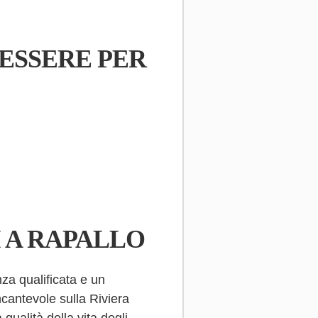
NESSERE PER
I A RAPALLO
za qualificata e un
ncantevole sulla Riviera