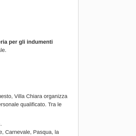
ria per gli indumenti
le.
uesto, Villa Chiara organizza
ersonale qualificato. Tra le
.
le, Carnevale, Pasqua, la