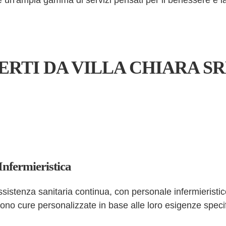
re un'ampia gamma di servizi pensati per il benessere e la 
ERTI DA VILLA CHIARA S
Infermieristica
ssistenza sanitaria continua, con personale infermieristic
evono cure personalizzate in base alle loro esigenze spec