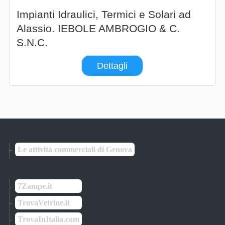
Impianti Idraulici, Termici e Solari ad
Alassio. IEBOLE AMBROGIO & C.
S.N.C.
Dettagli
Le attività commerciali di Genova
7Zampe.it
TrovaVetrine.it
TrovaInItalia.com