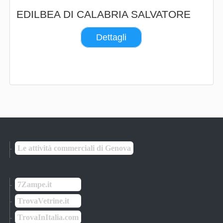
EDILBEA DI CALABRIA SALVATORE
Dettagli
Le attività commerciali di Genova
7Zampe.it
TrovaVetrine.it
TrovaInItalia.com